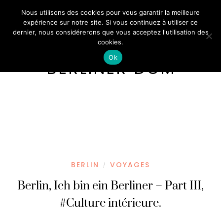
Nous utilisons des cookies pour vous garantir la meilleure
expérience sur notre site. Si vous continuez à utiliser ce
dernier, nous considérerons que vous acceptez l'utilisation des
cookies.
Ok
BERLINER DOM
BERLIN
VOYAGES
/
Berlin, Ich bin ein Berliner – Part III,
#Culture intérieure.