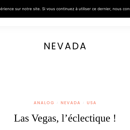
érience sur notre site. Si vous continuez à utiliser ce dernier, nous co
S
REFLECTIVE PORTRAITS
VOYAGES
PORTR
NEVADA
ANALOG
NEVADA
USA
/
/
Las Vegas, l’éclectique !