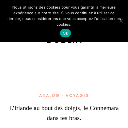
Nous utilisons des cookies pour vous garantir la meilleure
expérience sur notre site. Si vous continuez à utiliser ce
dernier, nous considérerons que vous acceptez l'utilisation des
cookies.
Ok
DUBLIN
ANALOG
VOYAGES
/
L’Irlande au bout des doigts, le Connemara
dans tes bras.