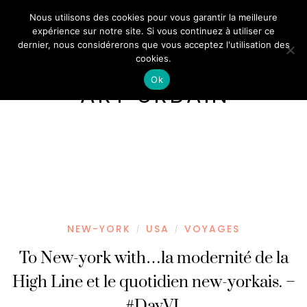
Nous utilisons des cookies pour vous garantir la meilleure
expérience sur notre site. Si vous continuez à utiliser ce
dernier, nous considérerons que vous acceptez l'utilisation des
cookies.
Ok
ART URBAIN
NEW-YORK
USA
VOYAGES
/
/
To New-york with…la modernité de la
High Line et le quotidien new-yorkais. –
#DayVI.