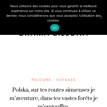
Nous utilisons des cookies pour vous garantir la meilleure
expérience sur notre site. Si vous continuez à utiliser ce
dernier, nous considérerons que vous acceptez l'utilisation des
cookies.
Ok
BRAMA ZIELONA
POLOGNE
VOYAGES
/
Polska, sur tes routes sinueuses je
m’aventure, dans tes vastes forêts je
m’engouffre.