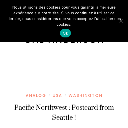
Nous utilisons des cookies pour vous garantir la meilleure
expérience sur notre site. Si vous continuez à utiliser ce
dernier, nous considérerons que vous acceptez l'utilisation des
cookies.
Ok
CAL ANDERSON
ANALOG
USA
WASHINGTON
/
/
Pacific Northwest : Postcard from
Seattle !