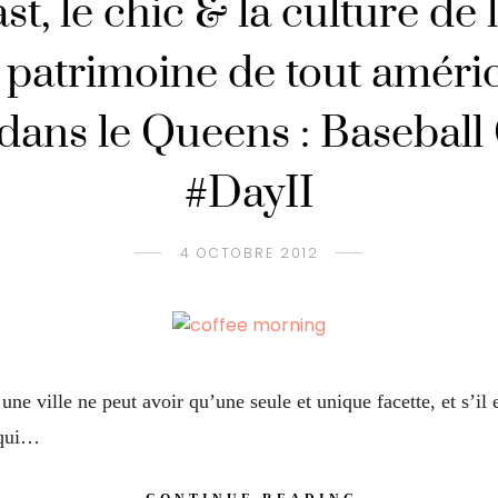
t, le chic & la culture de 
e patrimoine de tout améri
 dans le Queens : Baseball
#DayII
4 OCTOBRE 2012
ville ne peut avoir qu’une seule et unique facette, et s’il en 
 qui…