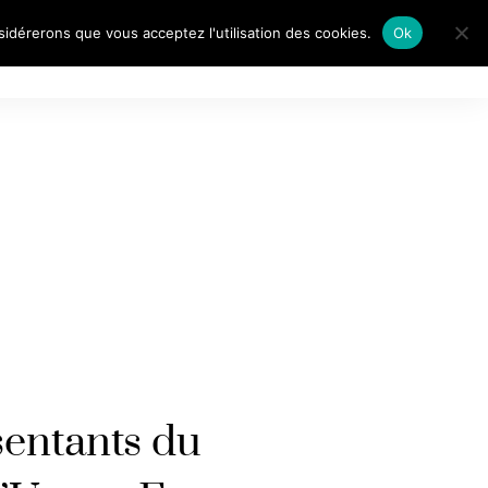
nsidérerons que vous acceptez l'utilisation des cookies.
Ok
AITS DE…
entants du