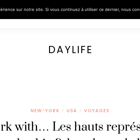
érience sur notre site. Si vous continuez à utiliser ce dernier, nous co
S
REFLECTIVE PORTRAITS
VOYAGES
PORTR
DAYLIFE
NEW-YORK
USA
VOYAGES
/
/
rk with… Les hauts représ