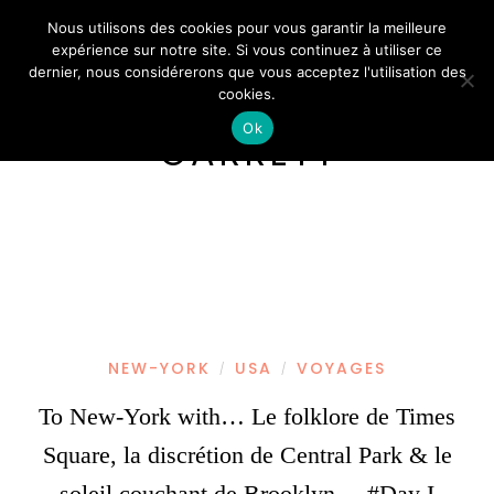
Nous utilisons des cookies pour vous garantir la meilleure
expérience sur notre site. Si vous continuez à utiliser ce
dernier, nous considérerons que vous acceptez l'utilisation des
cookies.
Ok
GARRETT
NEW-YORK
USA
VOYAGES
/
/
To New-York with… Le folklore de Times
Square, la discrétion de Central Park & le
soleil couchant de Brooklyn. – #Day I