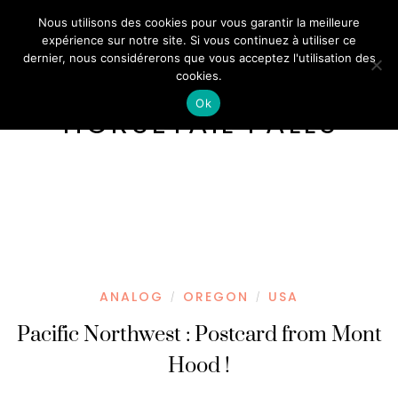
Nous utilisons des cookies pour vous garantir la meilleure
expérience sur notre site. Si vous continuez à utiliser ce
dernier, nous considérerons que vous acceptez l'utilisation des
cookies.
Ok
HORSETAIL FALLS
ANALOG
OREGON
USA
/
/
Pacific Northwest : Postcard from Mont
Hood !