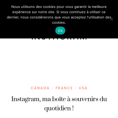
Nous utilisons des cookies pour vous garantir la meilleure
expérience sur notre site. Si vous continuez à utiliser ce
dernier, nous considérerons que vous acceptez l'utilisation des
cookies.
Ok
INSTAGRAM
CANADA
FRANCE
USA
/
/
Instagram, ma boîte à souvenirs du
quotidien !