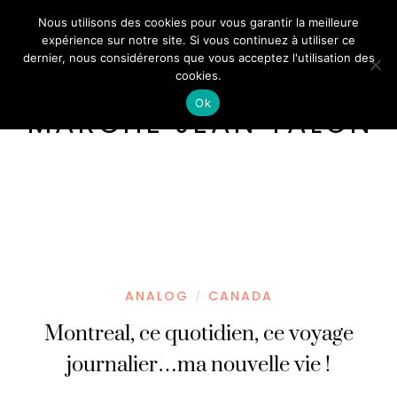
Nous utilisons des cookies pour vous garantir la meilleure
expérience sur notre site. Si vous continuez à utiliser ce
dernier, nous considérerons que vous acceptez l'utilisation des
cookies.
Ok
MARCHÉ JEAN TALON
ANALOG
CANADA
/
Montreal, ce quotidien, ce voyage
journalier…ma nouvelle vie !