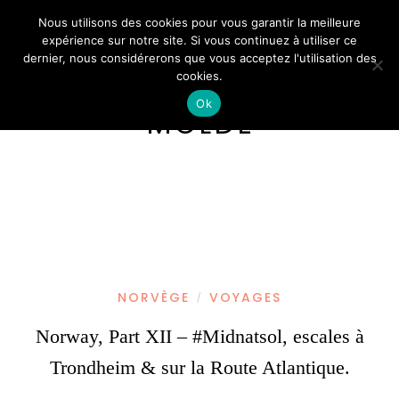
Nous utilisons des cookies pour vous garantir la meilleure
expérience sur notre site. Si vous continuez à utiliser ce
dernier, nous considérerons que vous acceptez l'utilisation des
cookies.
Ok
MOLDE
NORVÈGE
VOYAGES
/
Norway, Part XII – #Midnatsol, escales à
Trondheim & sur la Route Atlantique.