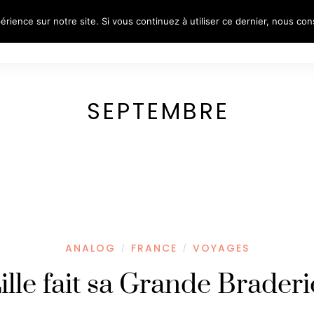
érience sur notre site. Si vous continuez à utiliser ce dernier, nous co
S
REFLECTIVE PORTRAITS
VOYAGES
PORTR
SEPTEMBRE
ANALOG
FRANCE
VOYAGES
/
/
ille fait sa Grande Braderi