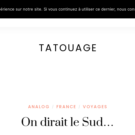
érience sur notre site. Si vous continuez à utiliser ce dernier, nous co
S
REFLECTIVE PORTRAITS
VOYAGES
PORTR
TATOUAGE
ANALOG
FRANCE
VOYAGES
/
/
On dirait le Sud…