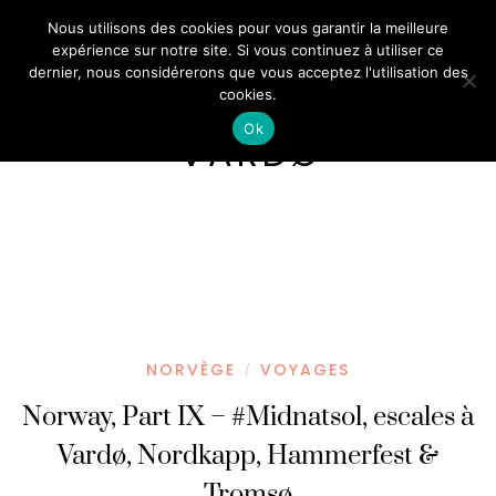
Nous utilisons des cookies pour vous garantir la meilleure
expérience sur notre site. Si vous continuez à utiliser ce
dernier, nous considérerons que vous acceptez l'utilisation des
cookies.
Ok
VARDØ
NORVÈGE
VOYAGES
/
Norway, Part IX – #Midnatsol, escales à
Vardø, Nordkapp, Hammerfest &
Tromsø