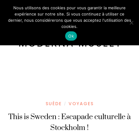
Nous utilisons des cookies pour vous garantir la meilleure
expérience sur notre site. Si vous continuez à utiliser ce
dernier, nous considérerons que vous acceptez l'utilisation des
cookies.
Ok
MODERNA MUSEET
SUÈDE
VOYAGES
/
This is Sweden : Escapade culturelle à
Stockholm !