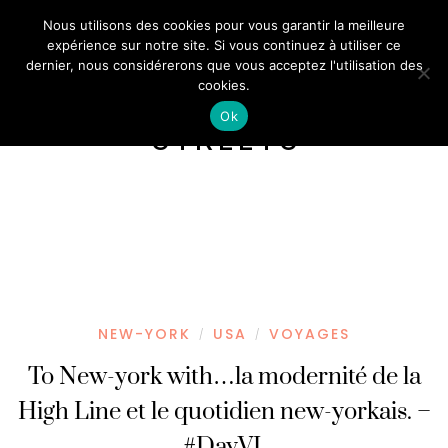
Nous utilisons des cookies pour vous garantir la meilleure
expérience sur notre site. Si vous continuez à utiliser ce
dernier, nous considérerons que vous acceptez l'utilisation des
cookies.
Ok
STREETS
NEW-YORK
USA
VOYAGES
/
/
To New-york with…la modernité de la
High Line et le quotidien new-yorkais. –
#DayVI.