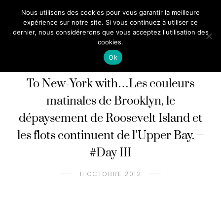
Nous utilisons des cookies pour vous garantir la meilleure
expérience sur notre site. Si vous continuez à utiliser ce
dernier, nous considérerons que vous acceptez l'utilisation des
cookies.
Ok
NEW-YORK
USA
VOYAGES
/
/
To New-York with…Les couleurs
matinales de Brooklyn, le
dépaysement de Roosevelt Island et
les flots continuent de l’Upper Bay. –
#Day III
11 OCTOBRE 2012