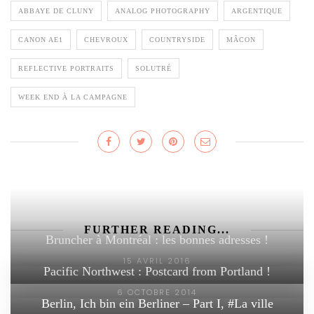
ABBAYE DE CLUNY
ANALOG PHOTOGRAPHY
ARGENTIQUE
CANON AE1
CHEVROUX
COUNTRYSIDE
MÂCON
REFLECTIVE PORTRAITS
SOLUTRÉ
WEEK END À LA CAMPAGNE
FURTHER READING...
Bruncher à Montréal : les bonnes adresses !
15 AVRIL 2016
Pacific Northwest : Postcard from Portland !
6 OCTOBRE 2014
Berlin, Ich bin ein Berliner – Part I, #La ville