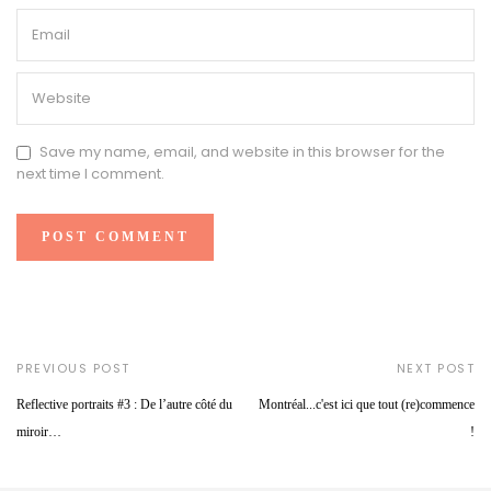
Save my name, email, and website in this browser for the
next time I comment.
PREVIOUS POST
NEXT POST
Reflective portraits #3 : De l’autre côté du
Montréal...c'est ici que tout (re)commence
miroir…
!