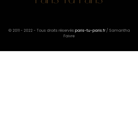
© 2011 - 2022 - Tous droits réservés
paris-tu-paris.fr
/ Samantha
Faivre