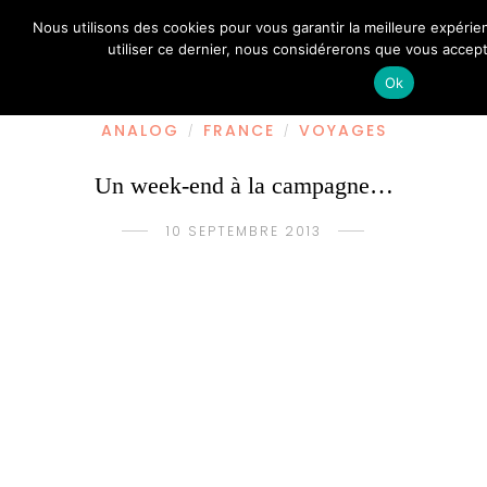
Nous utilisons des cookies pour vous garantir la meilleure expérien
utiliser ce dernier, nous considérerons que vous accepte
Ok
ANALOG
FRANCE
VOYAGES
/
/
Un week-end à la campagne…
10 SEPTEMBRE 2013