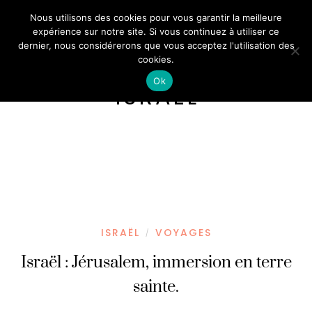
Nous utilisons des cookies pour vous garantir la meilleure
expérience sur notre site. Si vous continuez à utiliser ce
dernier, nous considérerons que vous acceptez l'utilisation des
cookies.
Ok
ISRAËL
ISRAËL
VOYAGES
/
Israël : Jérusalem, immersion en terre
sainte.