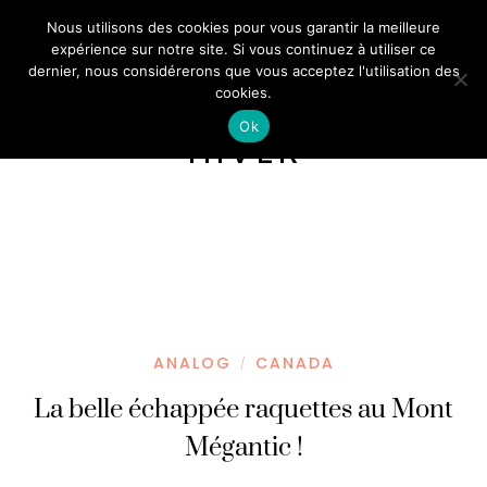
Nous utilisons des cookies pour vous garantir la meilleure
expérience sur notre site. Si vous continuez à utiliser ce
dernier, nous considérerons que vous acceptez l'utilisation des
cookies.
Ok
HIVER
ANALOG
CANADA
/
La belle échappée raquettes au Mont
Mégantic !