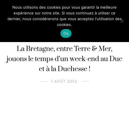
Nous utilisons des cookies pour vous garantir la meilleure
expérience sur notre site. Si vous continuez à utiliser ce
dernier, nous considérerons que vous acceptez l'utilisation des
cookies.
Ok
ANALOG
FRANCE
VOYAGES
/
/
La Bretagne, entre Terre & Mer,
jouons le temps d’un week-end au Duc
et à la Duchesse !
1 AOÛT 2012