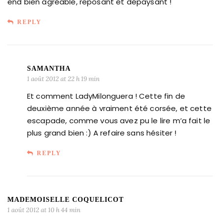
end bien agréable, reposant et dépaysant !
REPLY
SAMANTHA
1 août 2012 at 22 h 19 min
Et comment LadyMilonguera ! Cette fin de
deuxième année à vraiment été corsée, et cette
escapade, comme vous avez pu le lire m’a fait le
plus grand bien :) A refaire sans hésiter !
REPLY
MADEMOISELLE COQUELICOT
1 août 2012 at 10 h 44 min