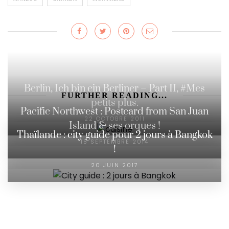
Berlin, Ich bin ein Berliner – Part II, #Mes
FURTHER READING...
petits plus.
Pacific Northwest : Postcard from San Juan
22 OCTOBRE 2011
Island & ses orques !
Thaïlande : city guide pour 2 jours à Bangkok
15 SEPTEMBRE 2014
!
20 JUIN 2017