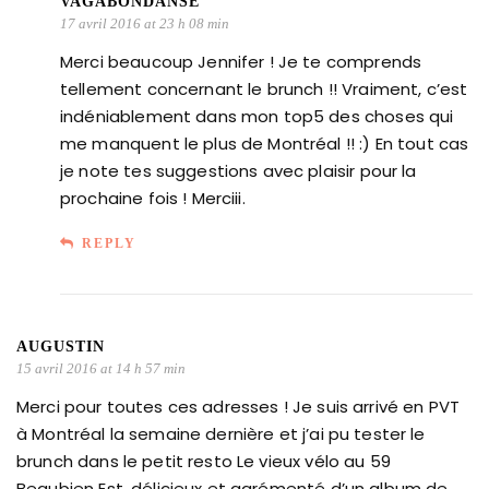
VAGABONDANSE
17 avril 2016 at 23 h 08 min
Merci beaucoup Jennifer ! Je te comprends
tellement concernant le brunch !! Vraiment, c’est
indéniablement dans mon top5 des choses qui
me manquent le plus de Montréal !! :) En tout cas
je note tes suggestions avec plaisir pour la
prochaine fois ! Merciii.
REPLY
AUGUSTIN
15 avril 2016 at 14 h 57 min
Merci pour toutes ces adresses ! Je suis arrivé en PVT
à Montréal la semaine dernière et j’ai pu tester le
brunch dans le petit resto Le vieux vélo au 59
Beaubien Est, délicieux et agrémenté d’un album de