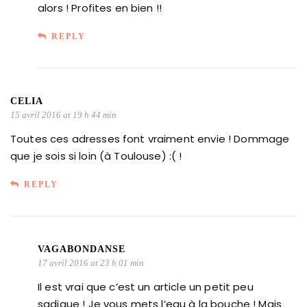
alors ! Profites en bien !!
REPLY
CELIA
15 avril 2016 at 19 h 44 min
Toutes ces adresses font vraiment envie ! Dommage
que je sois si loin (à Toulouse) :( !
REPLY
VAGABONDANSE
17 avril 2016 at 23 h 01 min
Il est vrai que c’est un article un petit peu
sadique ! Je vous mets l’eau à la bouche ! Mais