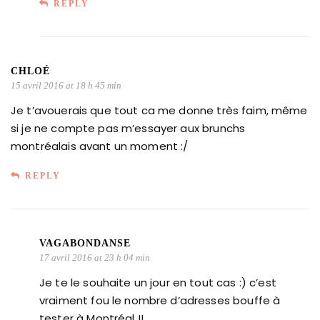
REPLY
CHLOÉ
15 avril 2016 at 18 h 45 min
Je t’avouerais que tout ca me donne très faim, même
si je ne compte pas m’essayer aux brunchs
montréalais avant un moment :/
REPLY
VAGABONDANSE
17 avril 2016 at 23 h 04 min
Je te le souhaite un jour en tout cas :) c’est
vraiment fou le nombre d’adresses bouffe à
tester à Montréal !!