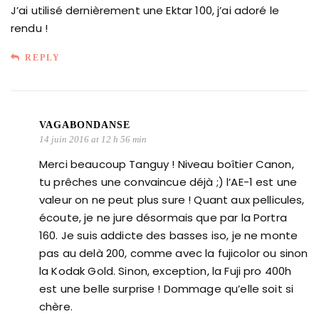
J’ai utilisé dernièrement une Ektar 100, j’ai adoré le
rendu !
REPLY
VAGABONDANSE
14 juin 2016 at 12 h 56 min
Merci beaucoup Tanguy ! Niveau boîtier Canon,
tu prêches une convaincue déjà ;) l’AE-1 est une
valeur on ne peut plus sure ! Quant aux pellicules,
écoute, je ne jure désormais que par la Portra
160. Je suis addicte des basses iso, je ne monte
pas au delà 200, comme avec la fujicolor ou sinon
la Kodak Gold. Sinon, exception, la Fuji pro 400h
est une belle surprise ! Dommage qu’elle soit si
chère.