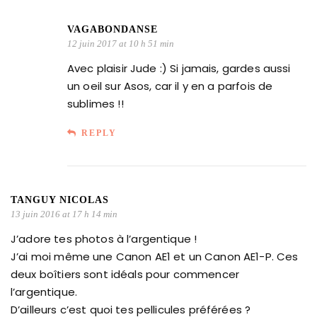
VAGABONDANSE
12 juin 2017 at 10 h 51 min
Avec plaisir Jude :) Si jamais, gardes aussi
un oeil sur Asos, car il y en a parfois de
sublimes !!
REPLY
TANGUY NICOLAS
13 juin 2016 at 17 h 14 min
J’adore tes photos à l’argentique !
J’ai moi même une Canon AE1 et un Canon AE1-P. Ces
deux boîtiers sont idéals pour commencer
l’argentique.
D’ailleurs c’est quoi tes pellicules préférées ?