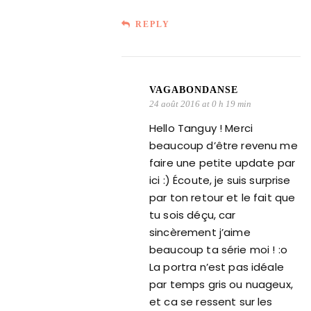
REPLY
VAGABONDANSE
24 août 2016 at 0 h 19 min
Hello Tanguy ! Merci
beaucoup d’être revenu me
faire une petite update par
ici :) Écoute, je suis surprise
par ton retour et le fait que
tu sois déçu, car
sincèrement j’aime
beaucoup ta série moi ! :o
La portra n’est pas idéale
par temps gris ou nuageux,
et ca se ressent sur les