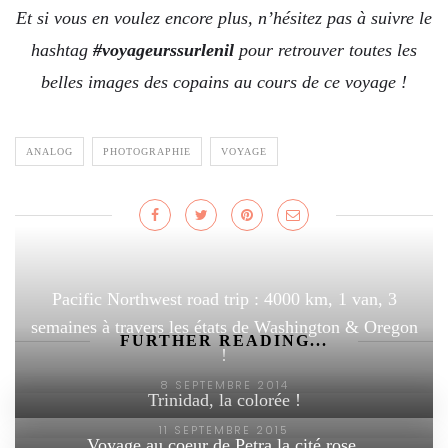
Et si vous en voulez encore plus, n’hésitez pas à suivre le
hashtag
#voyageurssurlenil
pour retrouver toutes les
belles images des copains au cours de ce voyage !
ANALOG
PHOTOGRAPHIE
VOYAGE
Pacific Northwest road trip : 4000 km, 1 van, 3
semaines à travers les états de Washington & Oregon
FURTHER READING...
!
8 SEPTEMBRE 2014
Trinidad, la colorée !
11 SEPTEMBRE 2015
Voyage au coeur de Petra la cité rose.