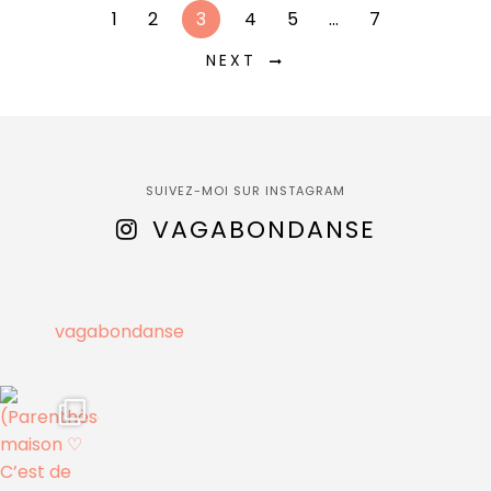
1
2
3
4
5
…
7
NEXT
SUIVEZ-MOI SUR INSTAGRAM
VAGABONDANSE
vagabondanse