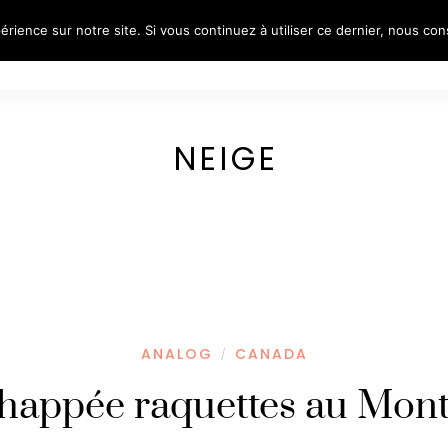
érience sur notre site. Si vous continuez à utiliser ce dernier, nous co
S
REFLECTIVE PORTRAITS
VOYAGES
PORTR
NEIGE
ANALOG
CANADA
/
chappée raquettes au Mont