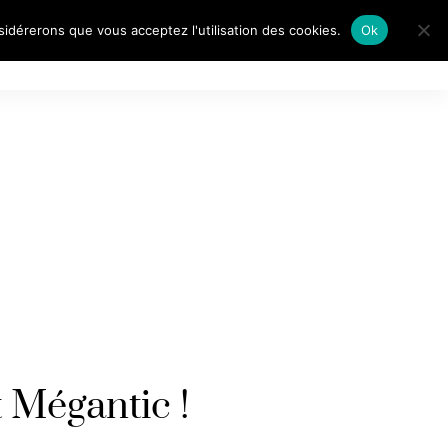
nsidérerons que vous acceptez l'utilisation des cookies.
Ok
AITS DE…
 Mégantic !