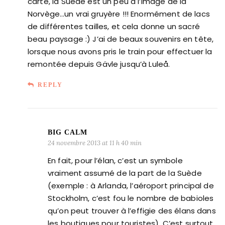
carte, la Suède est un peu à l’image de la
Norvège…un vrai gruyère !!! Enormément de lacs
de différentes tailles, et cela donne un sacré
beau paysage :) J’ai de beaux souvenirs en tête,
lorsque nous avons pris le train pour effectuer la
remontée depuis Gävle jusqu’à Luleå.
REPLY
BIG CALM
24 novembre 2013 at 11 h 40 min
En fait, pour l’élan, c’est un symbole
vraiment assumé de la part de la Suède
(exemple : à Arlanda, l’aéroport principal de
Stockholm, c’est fou le nombre de babioles
qu’on peut trouver à l’effigie des élans dans
les boutiques pour touristes). C’est surtout