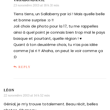
VAGABONDANSE
23 novembre 2013 at 18 h 31 min
Tiens tiens, un Sallaberry par ici ! Mais quelle belle
et bonne surprise :o !!
Joli choix de photo pour la 17, tu me rappelles
ainsi à quel point je connais bien trop mal le pays
basque et pourtant, quelle région ! ♥
Quant à ton deuxième choix, tu n’as pas idée
comme j’ai ri !! Ahaha, on peut le voir comme ça
:D
REPLY
LÉON
22 novembre 2013 at 14 h 52 min
Génial, je m’y trouve totalement. Beau récit, belles