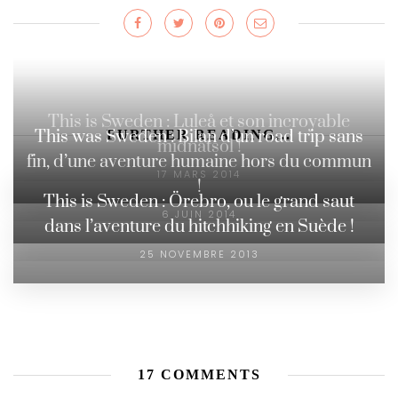
This is Sweden : Luleå et son incroyable
This was Sweden : Bilan d’un road trip sans
FURTHER READING...
midnatsol !
fin, d’une aventure humaine hors du commun
17 MARS 2014
!
This is Sweden : Örebro, ou le grand saut
6 JUIN 2014
dans l’aventure du hitchhiking en Suède !
25 NOVEMBRE 2013
17 COMMENTS