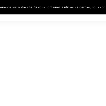
érience sur notre site. Si vous continuez à utiliser ce dernier, nous co
S
REFLECTIVE PORTRAITS
VOYAGES
PORTR