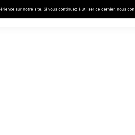
érience sur notre site. Si vous continuez à utiliser ce dernier, nous co
S
REFLECTIVE PORTRAITS
VOYAGES
PORTR