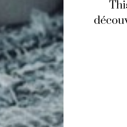
Thi
découv